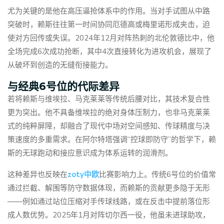
尤为关键的是他在高压逼抢体系中的作用。当对手试图从中路
突破时，赖斯往往第一时间协同厄德高或梅里诺形成夹击，迫
使对方回传或失误。2024年12月对阵热刺的北伦敦德比中，他
全场完成6次成功抢断，其中4次直接转化为进攻机会，展现了
从破坏到创造的无缝衔接能力。
与经典6号位的代际差异
若将赖斯与维埃拉、马克莱莱等传统后腰对比，其技术复合性
更为突出。他不具备维埃拉的绝对身体压制力，也非马克莱莱
式的纯粹屏障，却融合了现代中场对空间感知、传球精度与决
策速度的多重需求。在阿尔特塔强调“控球即防守”的哲学下，赖
斯的无球跑动和接应意识成为体系运转的润滑剂。
这种差异也反映在
zoty中欧
比赛影响力上。传统6号位的价值常
通过拦截、解围等防守数据体现，而赖斯的贡献更多隐于无形
——例如通过站位压缩对手传球线路，或在反击中提前落位形
成人数优势。2025年1月对阵切尔西一役，他虽未进球助攻，