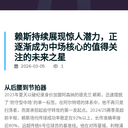
赖斯持续展现惊人潜力，正
逐渐成为中场核心的值得关
注的未来之星
2026-03-05
1
从后腰到节拍器
2023年夏天以破纪录身价加盟阿森纳的德克兰·赖斯，迅速摆脱
了“防守型中场”的单一标签。在阿尔特塔的体系中，他不再只是
扫荡者，而是承担起由守转攻的第一发起点。2024/25赛季英超
前半程，赖斯场均传球成功率稳定在92%以上，长传准确率接
近80%，远超传统6号位球员的基准线。他在对阵曼城、利物浦