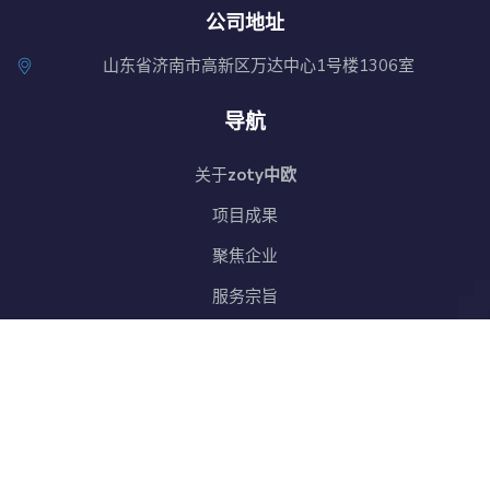
公司地址
山东省济南市高新区万达中心1号楼1306室
导航
关于
zoty中欧
项目成果
聚焦企业
服务宗旨
互动
zoty中欧体育
网站地图
SiteMap
邮箱订阅