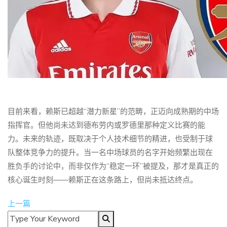
目前来看，赖斯已超越“潜力新星”的范畴，正迈向成熟期的中场
指挥官。但他尚未达到德布劳内或罗德里那种定义比赛的能
力。未来的轨迹，既取决于个人技术细节的精进，也受制于球
队整体竞争力的提升。当一名中场球员的名字开始频繁出现在
胜负手的讨论中，而非仅作为“稳定一环”被提及，那才是真正的
核心诞生时刻——赖斯正在这条路上，但尚未抵达终点。
上一篇