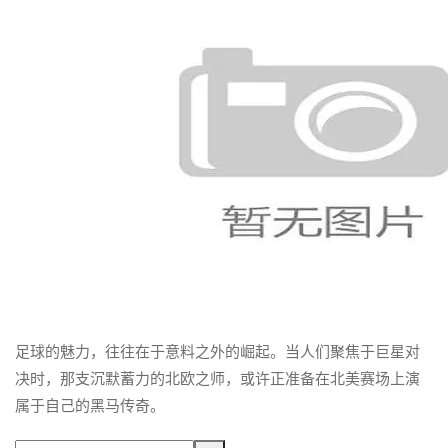
足球的魅力，往往在于意料之外的崛起。当人们聚焦于巨星对
决时，那支沉默蓄力的北欧之师，或许正准备在北美赛场上演
属于自己的黑马传奇。