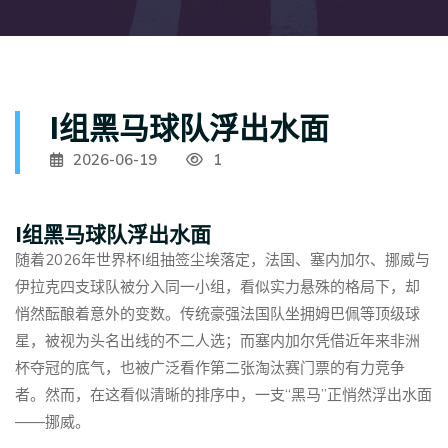
I组黑马球队浮出水面
2026-06-19
1
I组黑马球队浮出水面
随着2026年世界杯I组抽签尘埃落定，法国、塞内加尔、挪威与
伊拉克四支球队被分入同一小组，看似实力悬殊的格局下，却
悄然酝酿着意外的变数。传统豪强法国队坐拥姆巴佩等顶级球
星，被视为头名出线的不二人选；而塞内加尔凭借近年来非洲
杯夺冠的底气，也被广泛看作第二张淘汰赛门票的有力竞争
者。然而，在这看似清晰的排序中，一支“黑马”正悄然浮出水面
——挪威。