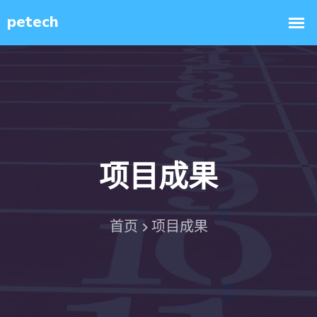
项目成果
首页
项目成果