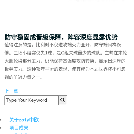
防守稳固成晋级保障，阵容深度显露优势
值得注意的是，比利时不仅进攻端火力全开，防守端同样稳
健。三场小组赛仅失1球，是G组失球最少的球队。主帅在末轮
大胆轮换部分主力，仍能保持高强度攻防转换，显示出深厚的
板凳实力。这种攻守平衡的表现，使其成为本届世界杯不可忽
视的争冠力量之一。
上一篇
导航
关于
zoty中欧
项目成果