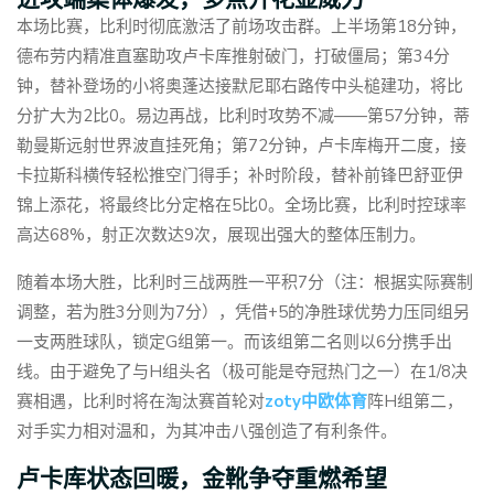
本场比赛，比利时彻底激活了前场攻击群。上半场第18分钟，
德布劳内精准直塞助攻卢卡库推射破门，打破僵局；第34分
钟，替补登场的小将奥蓬达接默尼耶右路传中头槌建功，将比
分扩大为2比0。易边再战，比利时攻势不减——第57分钟，蒂
勒曼斯远射世界波直挂死角；第72分钟，卢卡库梅开二度，接
卡拉斯科横传轻松推空门得手；补时阶段，替补前锋巴舒亚伊
锦上添花，将最终比分定格在5比0。全场比赛，比利时控球率
高达68%，射正次数达9次，展现出强大的整体压制力。
随着本场大胜，比利时三战两胜一平积7分（注：根据实际赛制
调整，若为胜3分则为7分），凭借+5的净胜球优势力压同组另
一支两胜球队，锁定G组第一。而该组第二名则以6分携手出
线。由于避免了与H组头名（极可能是夺冠热门之一）在1/8决
赛相遇，比利时将在淘汰赛首轮对
zoty中欧体育
阵H组第二，
对手实力相对温和，为其冲击八强创造了有利条件。
卢卡库状态回暖，金靴争夺重燃希望