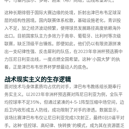
中，与塞内加尔、多哥、刚果（布）同组，出线希望渺茫。
这种长期徘徊于国际大赛边缘的处境，折射出津巴布韦足球深
层的结构性困境。国内联赛体系松散，基础设施老化，青训投
入不足，加之经济波动频繁，使得球员发展路径高度依赖海外
出口。目前国家队主力多效力于南非、葡萄牙、比利时等次级
联赛，缺乏顶级平台锤炼。即便如此，他们仍以有限资源拼凑
出一支纪律性强、反击犀利的队伍，在2023年非洲杯预选赛中
力压尼日利亚出线，一度点燃全国希望。这种“小国大梦”的执
着，正是津巴布韦世界杯梦想最动人的底色。
战术现实主义的生存逻辑
面对技术与身体素质均占优的对手，津巴布韦教练组长期奉行
务实主义。以2023年非洲杯预选赛对阵尼日利亚为例，全队平
均控球率不足35%，但通过紧凑的4-5-1阵型压缩中场空间，边
后卫内收形成五人防线，成功限制了对手的渗透。数据显示，
该场比赛津巴布韦仅让尼日利亚完成3次射正，最终0比0逼平对
手。这种“低控球、高纪律、快转换”的模式，成为其在资源匮乏