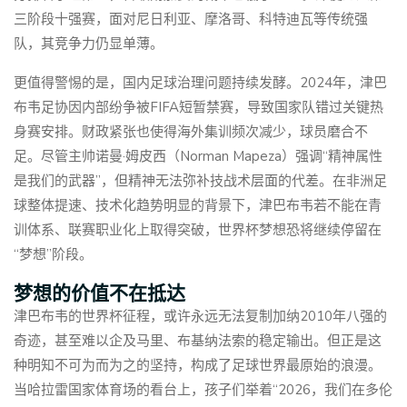
三阶段十强赛，面对尼日利亚、摩洛哥、科特迪瓦等传统强
队，其竞争力仍显单薄。
更值得警惕的是，国内足球治理问题持续发酵。2024年，津巴
布韦足协因内部纷争被FIFA短暂禁赛，导致国家队错过关键热
身赛安排。财政紧张也使得海外集训频次减少，球员磨合不
足。尽管主帅诺曼·姆皮西（Norman Mapeza）强调“精神属性
是我们的武器”，但精神无法弥补技战术层面的代差。在非洲足
球整体提速、技术化趋势明显的背景下，津巴布韦若不能在青
训体系、联赛职业化上取得突破，世界杯梦想恐将继续停留在
“梦想”阶段。
梦想的价值不在抵达
津巴布韦的世界杯征程，或许永远无法复制加纳2010年八强的
奇迹，甚至难以企及马里、布基纳法索的稳定输出。但正是这
种明知不可为而为之的坚持，构成了足球世界最原始的浪漫。
当哈拉雷国家体育场的看台上，孩子们举着“2026，我们在多伦