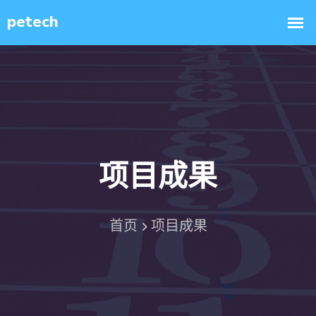
项目成果
首页
项目成果