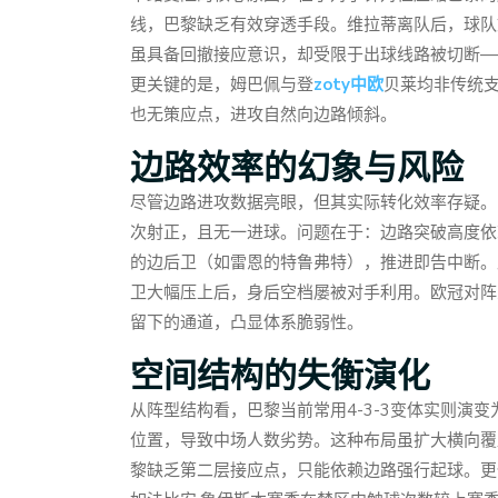
线，巴黎缺乏有效穿透手段。维拉蒂离队后，球队
虽具备回撤接应意识，却受限于出球线路被切断—
更关键的是，姆巴佩与登
zoty中欧
贝莱均非传统
也无策应点，进攻自然向边路倾斜。
边路效率的幻象与风险
尽管边路进攻数据亮眼，但其实际转化效率存疑。
次射正，且无一进球。问题在于：边路突破高度依
的边后卫（如雷恩的特鲁弗特），推进即告中断。
卫大幅压上后，身后空档屡被对手利用。欧冠对阵
留下的通道，凸显体系脆弱性。
空间结构的失衡演化
从阵型结构看，巴黎当前常用4-3-3变体实则演变
位置，导致中场人数劣势。这种布局虽扩大横向覆
黎缺乏第二层接应点，只能依赖边路强行起球。更