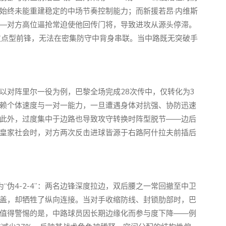
始终未能重建稳定的中场节奏控制能力；而新援若昂·内维斯
—对方高位逼抢常迫使他回传门将，导致进攻从源头停滞。
支点型前锋，无法在密集防守中背身串联。当中路既无突破手
以对阵里尔一役为例，巴黎全场完成28次传中，仅转化为3
赖个体速度与一对一能力，一旦遭遇身体对抗强、协防迅速
此外，过度集中于边路也导致攻守转换时阵型脱节——边后
皇家社会时，对方两次反击进球皆源于右路阿什拉夫前插后
为“伪4-2-4”：两名边锋深度拉边，双后腰之一常回撤至中卫
盖，却牺牲了纵向连接。当对手收缩防线、封锁肋部时，巴
值得警惕的是，中路球员因长期边缘化而参与度下降——例