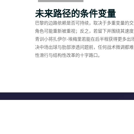
未来路径的条件变量
巴黎的边路依赖是否可持续，取决于多重变量的交
角色可能重新被重视；反之，若留下并围绕其速度
青训小将扎伊尔-埃梅里若能在后半程获得更多出
决中场出球与肋部渗透问题前，任何战术微调都难
性滑行与结构性改革的十字路口。