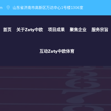
om
山东省济南市高新区万达中心1号楼1306室
首页
关于
Zoty中欧
项目成果
聚焦企业
服务宗旨
互动
Zoty中欧体育