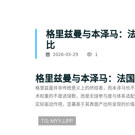
格里兹曼与本泽马：
比
2026-03-29
1
格里兹曼与本泽马：法国
格里兹曼并非传统意义上的终结者，而本泽马也不
术权重的不是进球数，而是无球参与度与体系适配性
实际驱动作用，显著高于其表面产出所呈现的价值