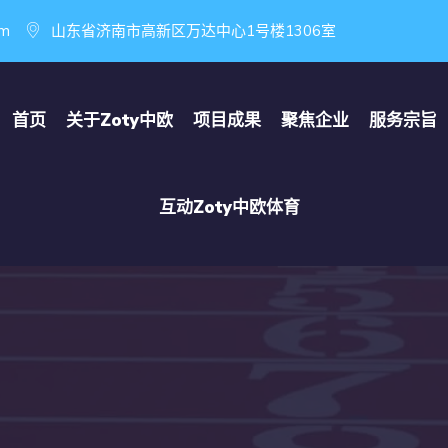
om
山东省济南市高新区万达中心1号楼1306室
首页
关于
Zoty中欧
项目成果
聚焦企业
服务宗旨
互动
Zoty中欧体育