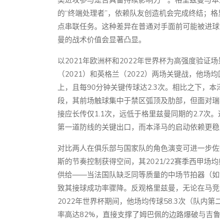
类进攻参与是否具备持续影响力**。格里兹曼与
的“终端处理者”，依赖队友创造机会完成终结；格
点串联任务。这种差异在普通对手面前可能被进球
曼的战术价值会显著凸显。
以2021年欧洲杯和2022年世界杯为高强度验
（2021）和英格兰（2022）两场关键战，他场
上，且每90分钟关键传球达2.3次。相比之下，本
段，其前场触球集中于禁区弧顶及肋部，但面对瑞
接应长传仅1.1次，远低于格里兹曼同期的2.7
第一道防线的关键出口，而本泽马的启动依赖更稳
对比两人在俱乐部与国家队的角色演变可进一步佐
斯的节奏控制获得空间，其2021/22赛季西甲场均
供给——当法国队缺乏同等质量的中场节拍器（如
致其接球成功率骤降。反观格里兹曼，无论在马竞
2022年世界杯期间，他场均传球58.3次（队内
率高达82%，直接支撑了姆巴佩的边路爆破与吉