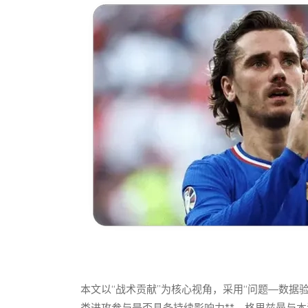
本文以“战术贡献”为核心视角，采用“问题—数据