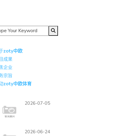
导航
于
zoty中欧
目成果
焦企业
务宗旨
动
zoty中欧体育
热门资讯
2026-07-05
西班牙末轮赢球：世界
杯H组榜首位置确定
2026-06-24