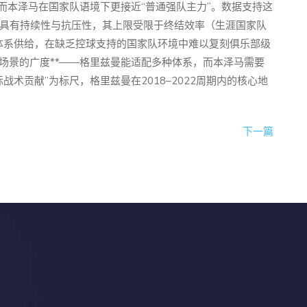
而本泽马在国家队语境下更接近“普通强队主力”。数据支持这
具有持续性与抗压性，其上限受限于终结效率（生涯国家队
赖体系供给，在缺乏控球支持的国家队环境中难以复刻俱乐部级
场景的广度**——格里兹曼能适配多种体系，而本泽马需要
术贡献”为标尺，格里兹曼在2018–2022周期内的核心地
下一篇