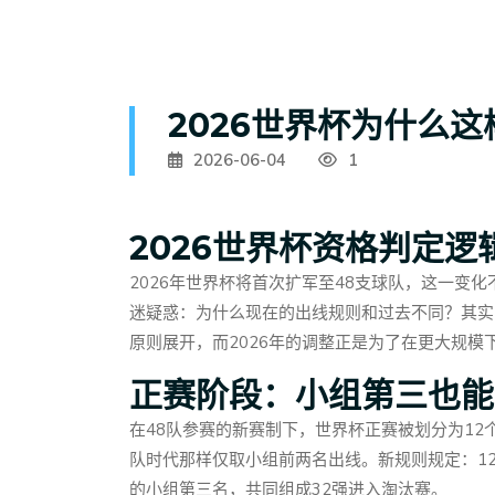
2026世界杯为什么
2026-06-04
1
2026世界杯资格判定逻
2026年世界杯将首次扩军至48支球队，这一变
迷疑惑：为什么现在的出线规则和过去不同？其实，
原则展开，而2026年的调整正是为了在更大规模
正赛阶段：小组第三也能
在48队参赛的新赛制下，世界杯正赛被划分为12
队时代那样仅取小组前两名出线。新规则规定：1
的小组第三名，共同组成32强进入淘汰赛。