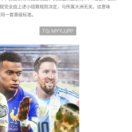
”就完全由上述小组赛规则决定，与所属大洲无关。这意味
用同一套晋级标准。