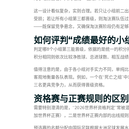
这一设计看似复杂，实则合理。若只让小组前二出
受损；若让所有小组第三都晋级，则淘汰赛队伍过
——既保留竞争悬念，又确保淘汰赛阶段仍有足够
如何评判“成绩最好的小
判定哪8个小组第三能晋级，依据的是统一的积分
积分相同则依次比较净胜球、总进球数、相互战绩
值得注意的是，由于各小组对手实力不同，单纯比
客观地衡量各队表现。例如，一个在“死亡之组”
三名更具竞争力，从而获得晋级资格。
资格赛与正赛规则的区别
需要特别澄清的是，“2026世界杯资格判定”常
加世界杯正赛），二是世界杯正赛内部的出线规则
预选赛的名额分配由国际足联根据大洲足球发展水