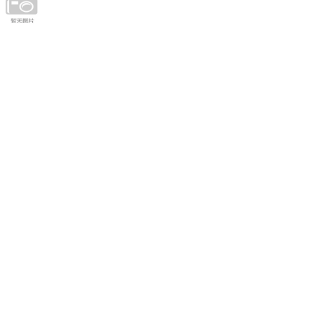
世界杯D组黑马球队出
线形势分析