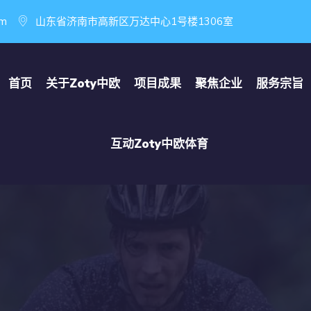
om
山东省济南市高新区万达中心1号楼1306室
首页
关于
Zoty中欧
项目成果
聚焦企业
服务宗旨
互动
Zoty中欧体育