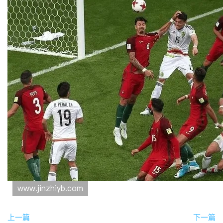
上一篇
下一篇