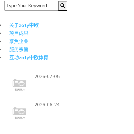
导航
关于
zoty中欧
项目成果
聚焦企业
服务宗旨
互动
zoty中欧体育
热门资讯
2026-07-05
西班牙末轮赢球：世界杯H组
榜首位置确定
2026-06-24
世界杯D组黑马球队出线形势
分析