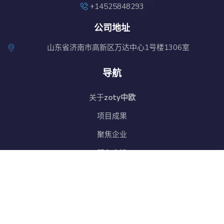
+14525848293
公司地址
山东省济南市高新区万达中心1号楼1306室
导航
关于
zoty中欧
项目成果
聚焦企业
服务宗旨
互动
zoty中欧体育
网站地图
SiteMap