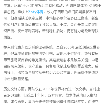
丰富。尽管“十六郎”魔咒近年有所松动，但球队整体老化问题不
容忽视。锋线上
Zoty体育
，效力于西甲的希门尼斯虽状态尚
可，但身后缺乏稳定支援；中场核心瓜尔达多已过巅峰，新生
代如阿尔瓦雷斯尚未完全扛起大旗。不过，墨西哥素以防守组
织严密、反击犀利著称，若能稳住后防，仍有能力与欧洲球队
周旋。
捷克则代表东欧足球的坚韧传统。虽自2006年后长期缺席世界
杯，但本次通过附加赛强势回归，展现出不俗韧性。锋线有德
甲劲旅勒沃库森的希克坐镇，其速度与射术是破局关键；中场
由绍切克领衔，攻守兼备，具备现代足球所需的覆盖能力。后
防线上，卡拉斯与赫拉纳奇的组合经验丰富，但面对快速边路
冲击时略显迟缓。
历史交锋方面，两队仅在2006年世界杯有过一次交手，当时捷
克2-0取胜。但近二十年间，双方阵容、战术体系均已天翻地
覆。如今再遇，墨西哥更依赖整体纪律性与临场应变，而捷克