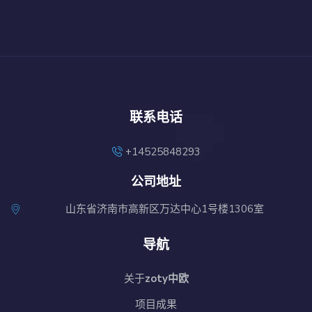
联系电话
+14525848293
公司地址
山东省济南市高新区万达中心1号楼1306室
导航
关于
zoty中欧
项目成果