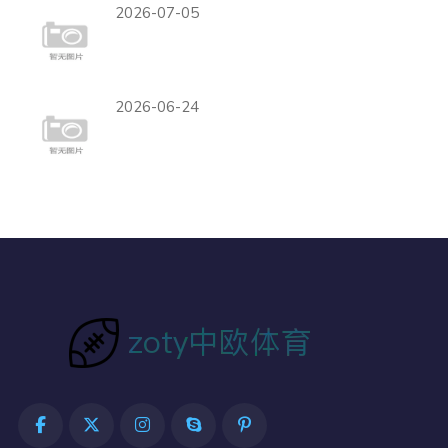
2026-07-05
西班牙末轮赢球：世界杯H组
榜首位置确定
2026-06-24
世界杯D组黑马球队出线形势
分析