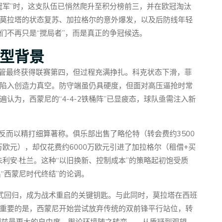
冠军”时，这支队伍已悄然爬升至积分榜前三，并在欧冠淘汰
莫拉塔的状态复苏、加拉格尔的意外爆发，以及后防线年轻
们不再只是“搅局者”，而是真正的争冠候选。
型背景
。尽管最终获得联赛第四，但过程充满挣扎。科克状态下滑，菲
陷入创造力真空。防守端虽仍具硬度，但面对高压逼抢时常
认为，西蒙尼的“4-4-2铁桶阵”已显疲态，球队亟需注入新
，反而以精打细算著称。俱乐部出售了略伦特（转会费约3500
万欧元），却仅花费约6000万欧元引进了加拉格尔（租借+买
朱利安·杜兰。这种“以旧换新、控制成本”的策略起初饱受质
“西蒙尼时代终结”的论调。
式回归，成为战术重启的关键钥匙。与此同时，莫拉塔在西班
重要的是，西蒙尼开始尝试放弃传统的双前锋平行站位，转