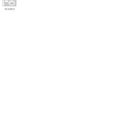
世界杯D组黑马球队出
线形势分析