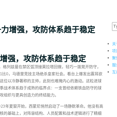
争力增强，攻防体系趋于稳定
关
项
增强，攻防体系趋于稳定
聚
服
分钟，格列兹曼在禁区弧顶接莫拉塔回做，轻巧一拨晃开防守，
互
1比0，马德里竞技主场绝杀皇家社会。看台上爆发出震耳欲
这位以冷静著称的主帅，此刻也难掩内心的激动。这粒进球
季战术体系趋于成熟的临界点：一支曾经依赖铁血防守的球
攻组织与更具创造力的终结能力。
023年夏窗开始，西蒙尼悄然启动了一场静默革命。他没有高
核的基础上，对阵容结构、人员配置和战术逻辑进行了精细