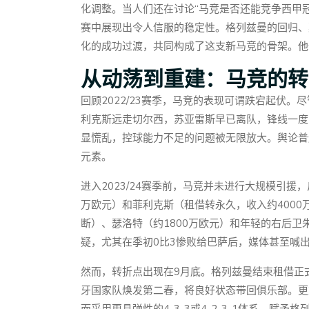
化调整。当人们还在讨论“马竞是否还能竞争西甲
赛中展现出令人信服的稳定性。格列兹曼的回归、
化的成功过渡，共同构成了这支新马竞的骨架。他
从动荡到重建：马竞的转
回顾2022/23赛季，马竞的表现可谓跌宕起伏
利克斯远走切尔西，苏亚雷斯早已离队，锋线一度
显慌乱，控球能力不足的问题被无限放大。舆论普遍
元素。
进入2023/24赛季前，马竞并未进行大规模引援
万欧元）和菲利克斯（租借转永久，收入约4000
断）、瑟洛特（约1800万欧元）和年轻的右后卫
疑，尤其在季初0比3惨败给巴萨后，媒体甚至喊出
然而，转折点出现在9月底。格列兹曼结束租借正
牙国家队焕发第二春，将良好状态带回俱乐部。更