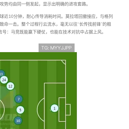
攻势均由同一侧发起，显示出明确的进攻套路。
球近10分钟，耐心传导消耗时间。莫拉塔回撤接应，与格列
致命一击。整个过程行云流水，毫无以往“长传找前锋”的粗
信号：马竞既能赢下硬仗，也能在技术对抗中占据上风。