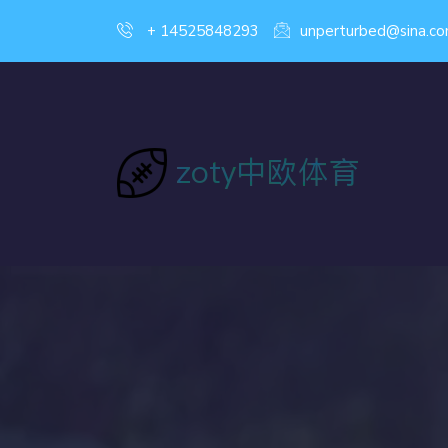
+ 14525848293
unperturbed@sina.c