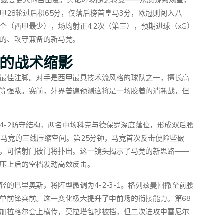
赋予格列兹曼更大的自由度。舆论环境随之转变——从质疑到观望，
西甲28轮过后积65分，仅落后榜首皇马3分，欧冠则闯入八
个（西甲最少），场均射正4.2次（第三），预期进球（xG）
型的、攻守兼备的新马竞。
的战术缩影
最佳注脚。对手是西甲最具技术流风格的球队之一，擅长高
等强敌。赛前，外界普遍预测这将是一场胶着的消耗战，但
4-2防守结构，两名中场科克与德保罗深度落位，形成双后腰
透马竞的三线压缩空间。第25分钟，马竞首次反击便险些破
，可惜射门被门将扑出。这一镜头揭示了马竞的新思路——
压上后的空档发动高效反击。
的巴里奥斯，将阵型微调为4-2-3-1。格列兹曼回撤至前腰
单前锋突前。这一变化极大提升了中前场的衔接能力。第68
加拉格尔套上横传，莫拉塔包抄被挡，但二次进攻中雷尼尔