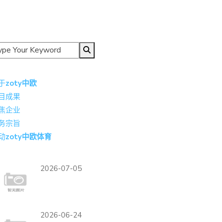
导航
于
zoty中欧
目成果
焦企业
务宗旨
动
zoty中欧体育
热门资讯
2026-07-05
西班牙末轮赢球：世界
杯H组榜首位置确定
2026-06-24