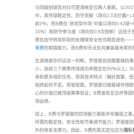
与同级别球员对比可更清晰定位两人差距。以2023
中，其传球稳定性、防守贡献（场均2.3次拦截+1
前3%；而B费在“进攻型中场”中虽以场均0.42球
10%）和防守参与度（场均仅0.9次抢断）远低
费在由守转攻阶段的处理球安全性也明显逊色——
育
费的前插能力，而B费却无法反向兼容基米希的
生涯维度亦印证这一判断。罗德里自加盟曼城后角
小，连续三个赛季传球成功率稳定在90%以上；
承担更多组织任务，但其技术特点（偏好直塞、低
始终起伏不定。荣誉层面，罗德里已随曼城夺得欧
心的价值已被顶级赛事验证；B费虽有足总杯等团
场运转。
综上，B费与罗德里的控场能力差距并非量级之差
所需的稳定性、安全性和节奏调节能力；罗德里则
外的体系支撑力。因此，B费的真实定位应为
强队