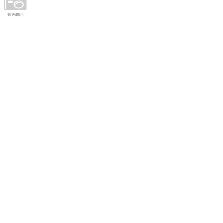
世界杯D组黑马球队出
线形势分析