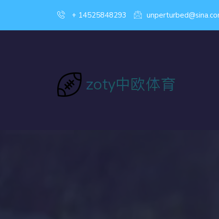
+ 14525848293
unperturbed@sina.c