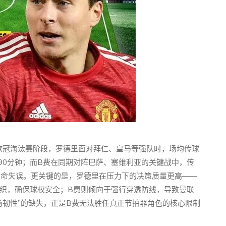
年欧冠淘汰赛阶段，罗德里面对拜仁、皇马等强队时，场均传球
/90分钟；而B费在同期对阵巴萨、塞维利亚的关键战中，传
致命失误。更关键的是，罗德里在压力下的决策质量更高——
织，确保球权安全；B费则倾向于强行穿透防线，导致曼联
场韧性”的缺失，正是B费无法胜任真正节拍器角色的核心限制