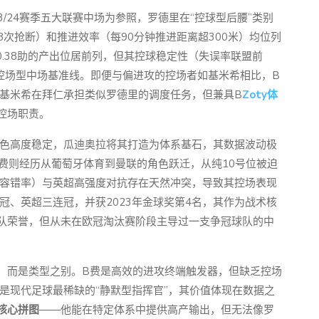
/24赛季五大联赛中场为参照，罗德里在“控球型后腰”类别
.8次抢断）和推进效率（每90分钟推进距离超300米）均位列
+0.38助的产出位居前列，但其控球稳定性（失误率联盟前
于控场型中场基准线。即便与偏进攻的控场者如基米希相比，B
基米希在拜仁承担类似罗德里的调度任务，但兼具B
Zoty体
控场职责。
色高度稳定，瓜迪奥拉将其打造为体系基石，其数据波动极
B费则经历从葡萄牙体育到曼联的角色跃迁，从纯10号位被迫
容错率）与英超高强度对抗存在天然冲突，导致其控场表现
冠、英超三连冠，并获2023年金球奖第4名，其作为战术核
队荣誉，但从未在欧冠淘汰赛阶段主导过一支争冠球队的中
，而是类型之别。B费是高效的进攻终端触发器，但缺乏控场
是现代足球最稀缺的“静默型指挥官”，其价值体现在数据之
核心拼图
——他能在特定体系中提供高产输出，但无法像罗