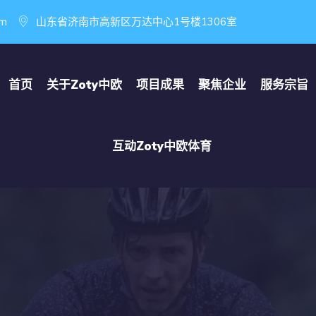
om
山东省济南市高新区万达中心1号楼1306室
首页
关于
Zoty中欧
项目成果
聚焦企业
服务宗旨
互动
Zoty中欧体育